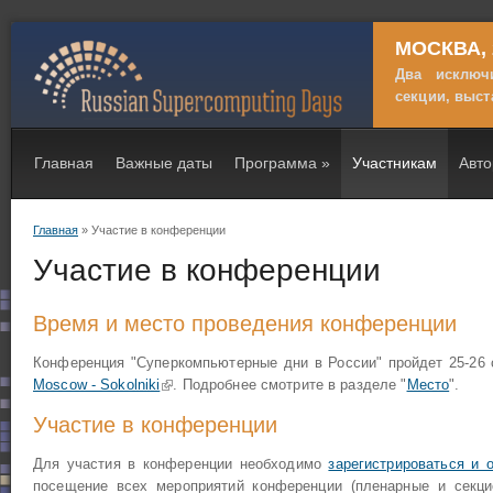
МОСКВА, 2
Два исключ
секции, выст
Главная
Важные даты
Программа
»
Участникам
Авт
Главная
» Участие в конференции
Вы здесь
Участие в конференции
Время и место проведения конференции
Конференция "Суперкомпьютерные дни в России" пройдет 25-26 
Moscow - Sokolniki
(внешняя ссылка)
. Подробнее смотрите в разделе "
Место
".
Участие в конференции
Для участия в конференции необходимо
зарегистрироваться и 
посещение всех мероприятий конференции (пленарные и секци