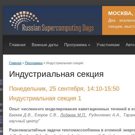
МОСКВА, 2
Два исключ
секции, выст
Главная
Важные даты
Программа
»
Участникам
Авт
Главная
»
Программа
» Индустриальная секция
Вы здесь
Индустриальная секция
Понедельник, 25 сентября, 14:10-15:50
Индустриальная секция 1
Опыт численного моделирования кавитационных течений в к
Багаев Д.В., Егоров С.В.,
Лобачев М.П.
, Рудниченко А.А., Тара
научный центр"
Разномасштабные задачи тепломассообмена в атомной энерг