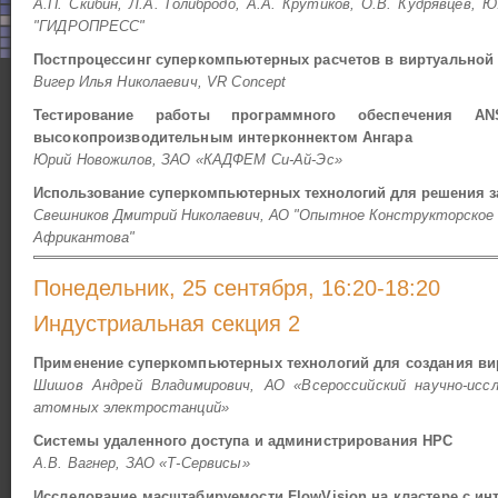
А.П. Скибин, Л.А. Голибродо, А.А. Крутиков, О.В. Кудрявцев, Ю
"ГИДРОПРЕСС"
Постпроцессинг суперкомпьютерных расчетов в виртуальной
Вигер Илья Николаевич, VR Concept
Тестирование работы программного обеспечения A
высокопроизводительным интерконнектом Ангара
Юрий Новожилов, ЗАО «КАДФЕМ Си-Ай-Эс»
Использование суперкомпьютерных технологий для решения з
Свешников Дмитрий Николаевич, АО "Опытное Конструкторское 
Африкантова"
Понедельник, 25 сентября, 16:20-18:20
Индустриальная секция 2
Применение суперкомпьютерных технологий для создания в
Шишов Андрей Владимирович, АО «Всероссийский научно-исс
атомных электростанций»
Системы удаленного доступа и администрирования HPC
А.В. Вагнер, ЗАО «Т-Сервисы»
Исследование масштабируемости FlowVision на кластере с ин