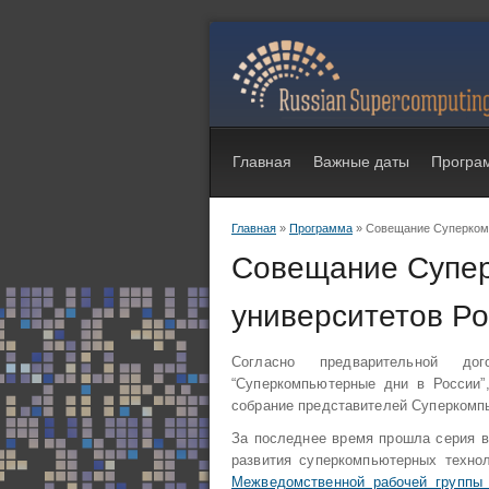
Главная
Важные даты
Програ
Главная
»
Программа
» Совещание Суперкомп
Вы здесь
Совещание Супер
университетов Р
Согласно предварительной до
“Суперкомпьютерные дни в России”, 
собрание представителей Суперкомпь
За последнее время прошла серия в
развития суперкомпьютерных технол
Межведомственной рабочей группы 