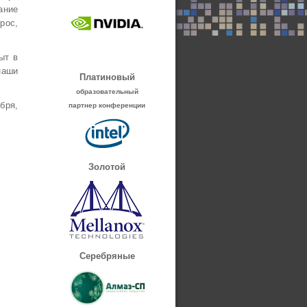
ссылка)
ание
рос,
ыт в
наши
Платиновый
образовательный
бря,
партнер конференции
Золотой
Серебряные