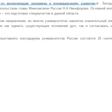
 по модернизации экономики и инновационному развитию
(внешняя 
. Засед
ательством главы Минкомсвязи России Н.А.Никифорова. Основной воп
– это подготовка специалистов в данной области.
том направлении, во многих университетах накоплен значительный оп
мо как оценить существующее положение дел, так и согласовать 
пьютерного консорциума университетов России состоится 25 сентя