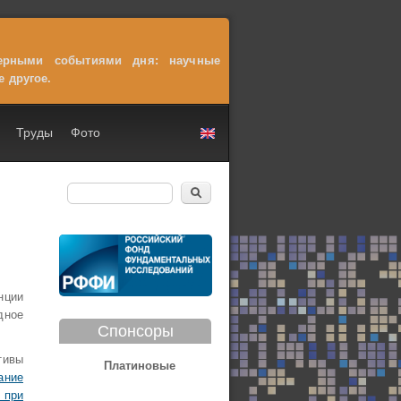
терными событиями дня: научные
е другое.
Труды
Фото
Поиск
Форма поиска
нции
дное
Спонсоры
тивы
Платиновые
ание
 при