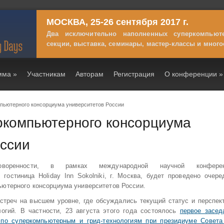
МОСКВА, 25-26 сентября 2017 г.
Два исключительно наполненных суперкомпью
секции, выставка, семинары, мастер-классы и много
мма
»
Участникам
Авторам
Регистрация
О конференции
»
ьютерного консорциума университетов России
компьютерного консорциума
оссии
говоренности, в рамках международной научной конфере
гостиница Holiday Inn Sokolniki, г. Москва, будет проведено очере
ютерного консорциума университетов России.
стреч на высшем уровне, где обсуждались текущий статус и перспек
огий. В частности, 23 августа этого года состоялось
первое засед
по суперкомпьютерным и грид-технологиям при президиуме Совета