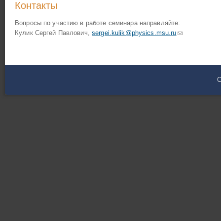
Контакты
Вопросы по участию в работе семинара направляйте:
Кулик Сергей Павлович,
sergei.kulik@physics.msu.ru
(ссылка для о
C