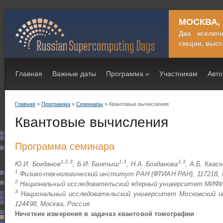
МОСКВА, 2
Два исключ
секции, выст
Главная
Важные даты
Программа
»
Участникам
Авт
Главная
»
Программа
»
Семинары
» Квантовые вычисления
Вы здесь
Квантовые вычисления
Программа семинара
1,2,3
1,3
1,3
Ю.И. Богданов
, Б.И. Бантыш
, Н.А. Богданова
, А.Б. Квас
1
Физико-технологический институт РАН (ФТИАН РАН), 117218, 
2
Национальный исследовательский ядерный университет МИФИ 
3
Национальный исследовательский университет Московский и
124498, Москва, Россия
Нечеткие измерения в задачах квантовой томографии