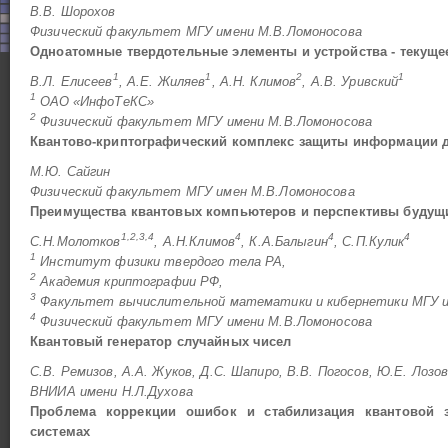
В.В. Шорохов
Физический факультет МГУ имени М.В.Ломоносова
Одноатомные твердотельные элементы и устройства - текуще
1
1
2
1
В.Л. Елисеев
, А.Е. Жиляев
, А.Н. Климов
, А.В. Уривский
1
ОАО «ИнфоТеКС»
2
Физический факультет МГУ имени М.В.Ломоносова
Квантово-криптографический комплекс защиты информации д
М.Ю. Сайгин
Физический факультет МГУ имен М.В.Ломоносова
Преимущества квантовых компьютеров и перспективы будущ
1,2,3,4
4
4
4
С.Н.Молотков
, А.Н.Климов
, К.А.Балыгин
, С.П.Кулик
1
Институт физики твердого тела РА,
2
Академия криптографии РФ,
3
Факультет вычислительной математики и кибернетики МГУ и
4
Физический факультет МГУ имени М.В.Ломоносова
Квантовый генератор случайных чисел
С.В. Ремизов, А.А. Жуков, Д.С. Шапиро, В.В. Погосов, Ю.Е. Лозо
ВНИИА имени Н.Л.Духова
Проблема коррекции ошибок и стабилизация квантовой з
системах